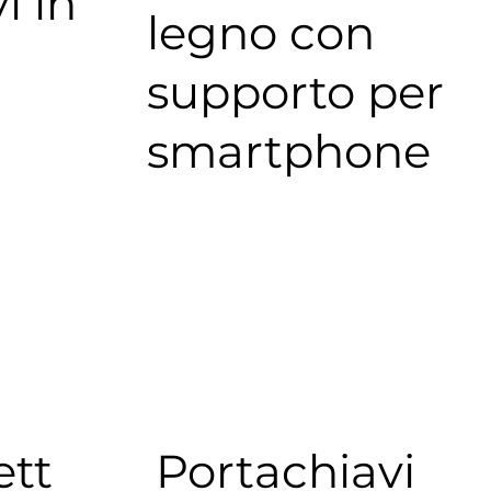
i in
legno con
supporto per
smartphone
ett
Portachiavi