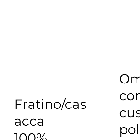
Om
co
Fratino/cas
cus
acca
pol
100%