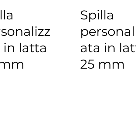
lla
Spilla
sonalizz
personal
 in latta
ata in la
 mm
25 mm