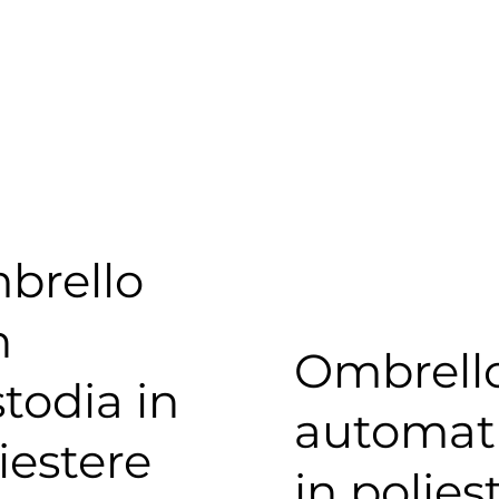
brello
n
Ombrell
todia in
automat
iestere
in polies