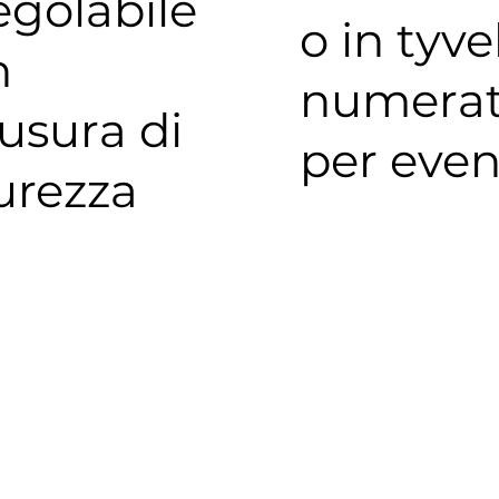
egolabile
o in tyve
n
numera
usura di
per even
urezza