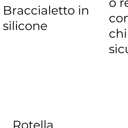
o r
Braccialetto in
co
silicone
chi
sic
Rotella