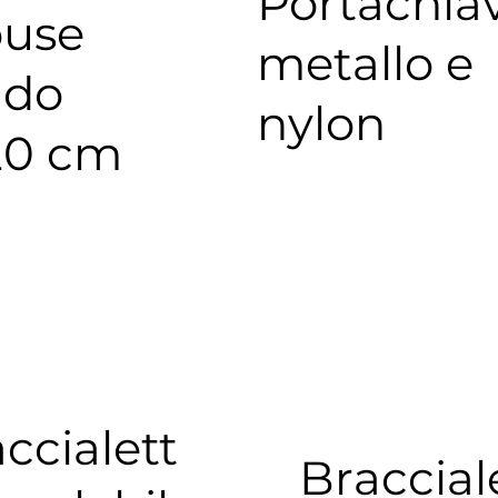
Portachiav
use
metallo e
ndo
nylon
20 cm
ccialett
Braccial