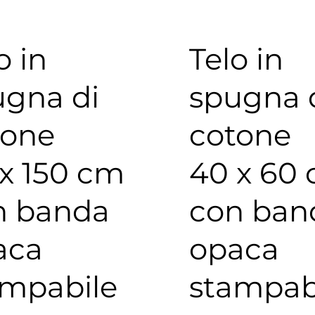
o in
Telo in
ugna di
spugna 
tone
cotone
x 150 cm
40 x 60
n banda
con ban
aca
opaca
ampabile
stampab