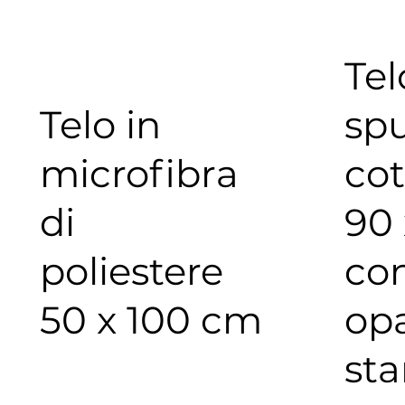
Tel
Telo in
sp
microfibra
co
di
90 
poliestere
co
50 x 100 cm
op
st