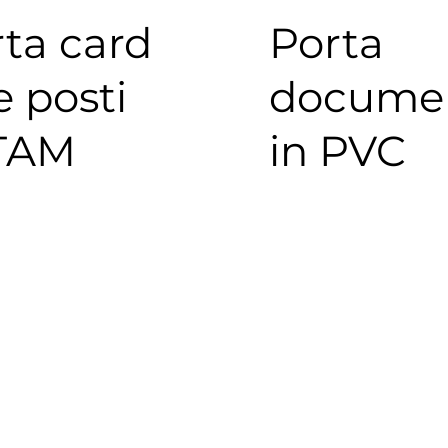
ta card
Porta
 posti
docume
 TAM
in PVC