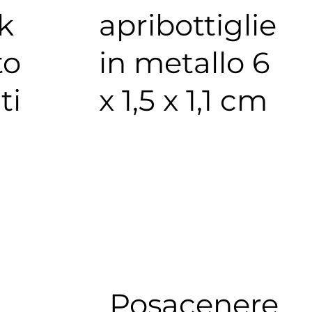
k
apribottiglie
to
in metallo 6
ti
x 1,5 x 1,1 cm
Posacenere