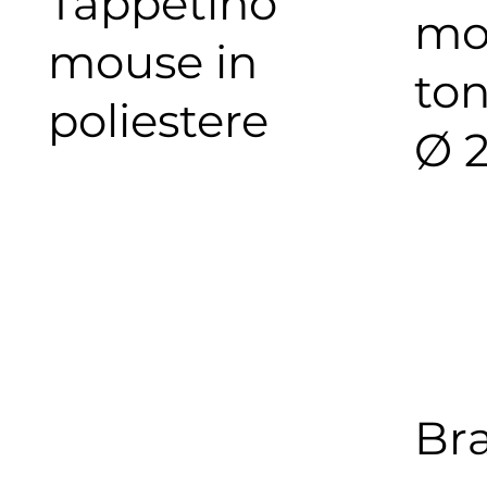
Tappetino
mo
mouse in
to
poliestere
Ø 
Bra