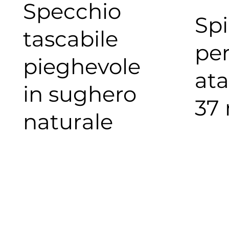
Specchio
Spi
tascabile
per
pieghevole
ata
in sughero
37
naturale