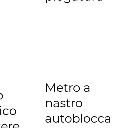
Metro a
o
nastro
ico
autoblocca
tere