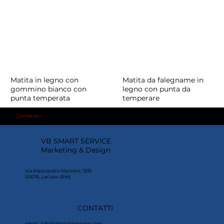
Matita in legno con
Matita da falegname in
gommino bianco con
legno con punta da
punta temperata
temperare
Contattaci
per richiedere un preventivo
VB SMART SERVICE
Marketing & Design
Via Alessandro Manzoni, 13/B
00076, Lariano (RM)
CONTATTI
email:
info@vbsmartservice.com