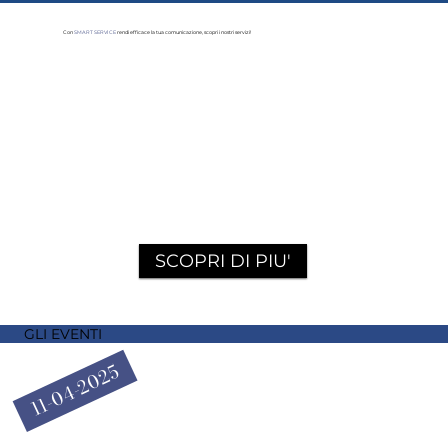
Con
SMART SERVICE
rendi efficace la tua comunicazione, scopri i nostri servizi!
SCOPRI DI PIU'
GLI EVENTI
11-04-2025