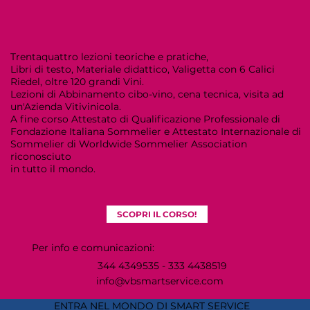
Trentaquattro lezioni
teoriche e pratiche,
Libri di testo, Materiale didattico, Valigetta con 6 Calici
Riedel,
oltre
120 grandi Vini.
Lezioni di
Abbinamento cibo-vino, cena tecnica, visita ad
un'Azienda Vitivinicola.
A fine corso
Attestato di Qualificazione Professionale
di
Fondazione Italiana Sommelier e
Attestato Internazionale di
Sommelier
di Worldwide Sommelier Association
riconosciuto
in tutto il mondo.
SCOPRI IL CORSO!
Per info e comunicazioni:
344 4349535 - 333 4438519
info@vbsmartservice.com
ENTRA NEL MONDO DI SMART SERVICE