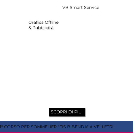
VB Smart Service
Grafica Offline
& Pubblicità'
SCOPRI DI PIU'
1° CORSO PER SOMMELIER "FIS BIBENDA" A VELLETRI!