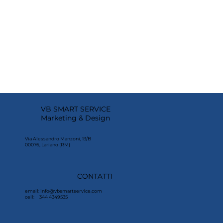
VB SMART SERVICE
Marketing & Design
Via Alessandro Manzoni, 13/B
00076, Lariano (RM)
CONTATTI
email:
info@vbsmartservice.com
cell: 344 4349535